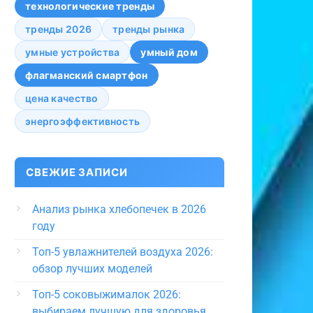
технологические тренды
тренды 2026
тренды рынка
умные устройства
умный дом
флагманский смартфон
цена качество
энергоэффективность
СВЕЖИЕ ЗАПИСИ
Анализ рынка хлебопечек в 2026
году
Топ-5 увлажнителей воздуха 2026:
обзор лучших моделей
Топ-5 соковыжималок 2026:
выбираем лучшую для здоровья