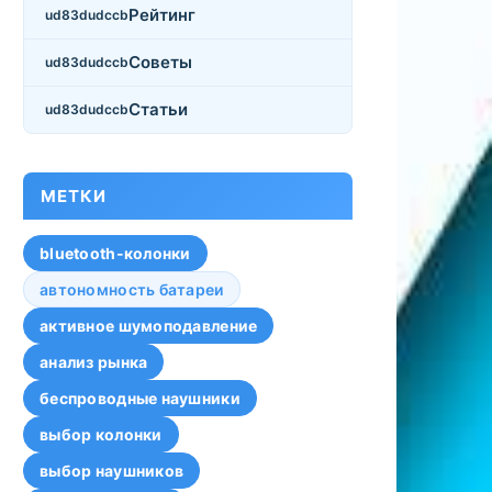
Рейтинг
Советы
Статьи
МЕТКИ
bluetooth-колонки
автономность батареи
активное шумоподавление
анализ рынка
беспроводные наушники
выбор колонки
выбор наушников