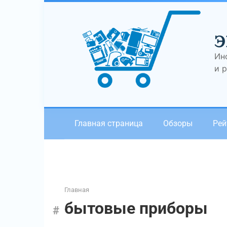
Перейти
к
контенту
Э
Ин
и 
Главная страница
Обзоры
Рей
Главная
бытовые приборы