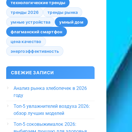
технологические тренды
тренды 2026
тренды рынка
умные устройства
умный дом
флагманский смартфон
цена качество
энергоэффективность
СВЕЖИЕ ЗАПИСИ
Анализ рынка хлебопечек в 2026
году
Топ-5 увлажнителей воздуха 2026:
обзор лучших моделей
Топ-5 соковыжималок 2026:
выбираем лучшую для здоровья