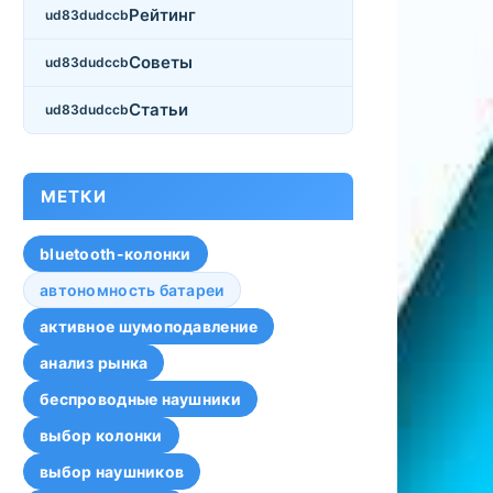
Рейтинг
Советы
Статьи
МЕТКИ
bluetooth-колонки
автономность батареи
активное шумоподавление
анализ рынка
беспроводные наушники
выбор колонки
выбор наушников