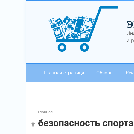
Перейти
к
контенту
Э
Ин
и 
Главная страница
Обзоры
Рей
Главная
безопасность спорта