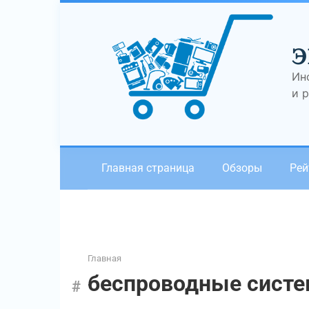
Перейти
к
контенту
Э
Ин
и 
Главная страница
Обзоры
Рей
Главная
беспроводные сист