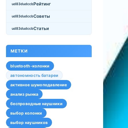
Рейтинг
Советы
Статьи
МЕТКИ
bluetooth-колонки
автономность батареи
активное шумоподавление
анализ рынка
беспроводные наушники
выбор колонки
выбор наушников