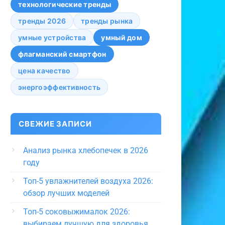
технологические тренды
тренды 2026
тренды рынка
умные устройства
умный дом
флагманский смартфон
цена качество
энергоэффективность
СВЕЖИЕ ЗАПИСИ
Анализ рынка хлебопечек в 2026
году
Топ-5 увлажнителей воздуха 2026:
обзор лучших моделей
Топ-5 соковыжималок 2026:
выбираем лучшую для здоровья