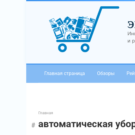
Перейти
к
контенту
Э
Ин
и 
Главная страница
Обзоры
Рей
Главная
автоматическая убо