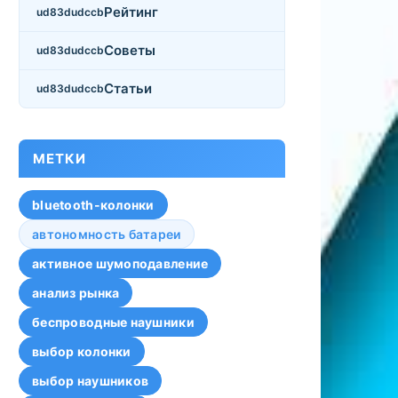
Рейтинг
Советы
Статьи
МЕТКИ
bluetooth-колонки
автономность батареи
активное шумоподавление
анализ рынка
беспроводные наушники
выбор колонки
выбор наушников