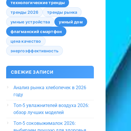
технологические тренды
тренды 2026
тренды рынка
умные устройства
умный дом
флагманский смартфон
цена качество
энергоэффективность
СВЕЖИЕ ЗАПИСИ
Анализ рынка хлебопечек в 2026
году
Топ-5 увлажнителей воздуха 2026:
обзор лучших моделей
Топ-5 соковыжималок 2026:
выбираем лучшую для здоровья